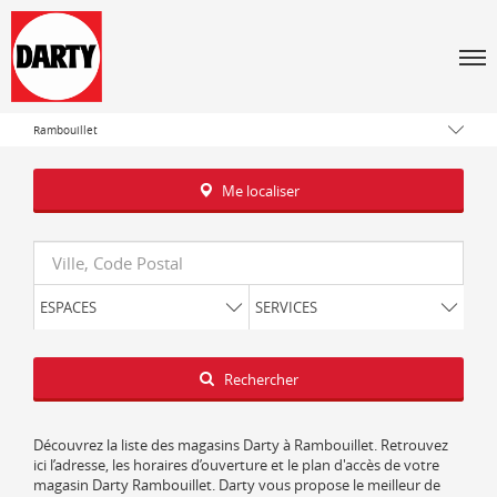
Tous les magasins Darty
Men
Île-de-France
Yvelines
Rambouillet
Me localiser
Requête
ESPACES
SERVICES
Latitude
Longitude
Rechercher
Découvrez la liste des magasins Darty à Rambouillet. Retrouvez
ici l’adresse, les horaires d’ouverture et le plan d'accès de votre
magasin Darty Rambouillet. Darty vous propose le meilleur de