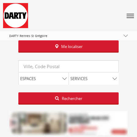
Tous les magasins Darty
Bretagne
Men
Ille-et-Vilaine
Saint-Grégoire
DARTY Rennes St Grégoire
Me localiser
Requête
ESPACES
SERVICES
Latitude
Longitude
Rechercher