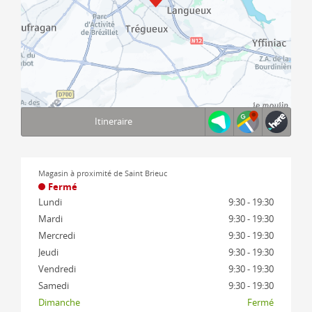
Itineraire
Terms of use
© 1987–2026 HERE, IGN
Magasin à proximité de Saint Brieuc
Fermé
Lundi
9:30 - 19:30
Mardi
9:30 - 19:30
Mercredi
9:30 - 19:30
Jeudi
9:30 - 19:30
Vendredi
9:30 - 19:30
Samedi
9:30 - 19:30
Dimanche
Fermé