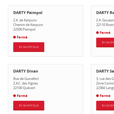
DARTY Paimpol
DARTY R
Z.A. de Kerpuns
Z.A. Gouasn
Chemin de Kerpuns
22110
Rost
22500
Paimpol
Fermé
Fermé
EN SAVOI
EN SAVOIR PLUS
DARTY Dinan
DARTY Sa
Rue de Guinefort
3, rue des 
Z.A.C. des Vignes
Zone Comme
22100
Quévert
22360
Lang
Fermé
Fermé
EN SAVOIR PLUS
EN SAVOI