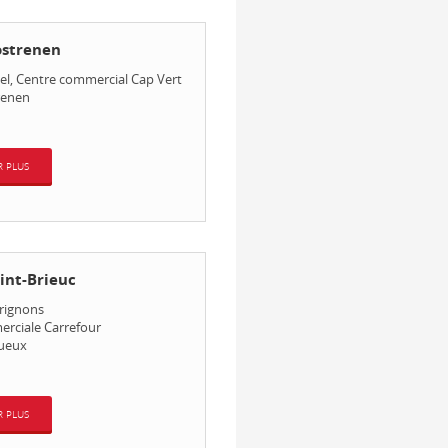
ostrenen
el, Centre commercial Cap Vert
renen
R PLUS
int-Brieuc
Grignons
rciale Carrefour
ueux
R PLUS