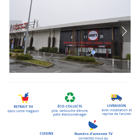
LIVRAISON
ÉCO-COLLECTE
RETRAIT 1H
avec installation et
pile, cartouche d'encre,
dans votre magasin
reprise de l’ancien
petit électroménager
CUISINE
Numéro d'antenne TV
contactez-nous au
0978970970