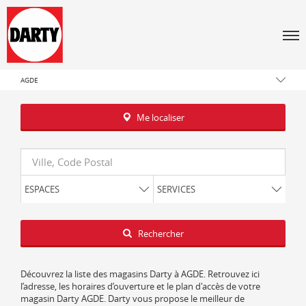
Tous les magasins Darty
Men
Occitanie
Hérault
AGDE
Me localiser
Requête
ESPACES
SERVICES
Latitude
Longitude
Rechercher
Découvrez la liste des magasins Darty à AGDE. Retrouvez ici
l’adresse, les horaires d’ouverture et le plan d'accès de votre
magasin Darty AGDE. Darty vous propose le meilleur de