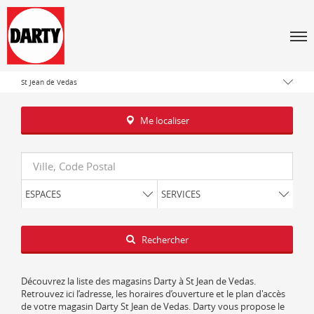
Tous les magasins Darty
Men
Occitanie
Hérault
St Jean de Vedas
Me localiser
Requête
ESPACES
SERVICES
Latitude
Longitude
Rechercher
Découvrez la liste des magasins Darty à St Jean de Vedas.
Retrouvez ici l’adresse, les horaires d’ouverture et le plan d'accès
de votre magasin Darty St Jean de Vedas. Darty vous propose le