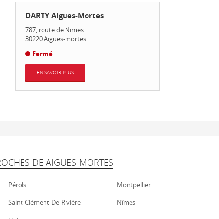
DARTY Aigues-Mortes
787, route de Nimes
30220
Aigues-mortes
Fermé
EN SAVOIR PLUS
ROCHES DE AIGUES-MORTES
Pérols
Montpellier
Saint-Clément-De-Rivière
Nîmes