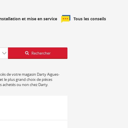
installation et mise en service
Tous les conseils
Latitude
Longitude
Rechercher
accès de votre magasin Darty Aigues-
et le plus grand choix de pièces
ls achetés ou non chez Darty.