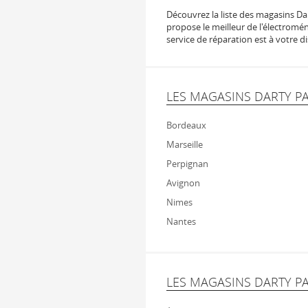
Ouvert jusqu'à 19:00
Découvrez la liste des magasins Dart
propose le meilleur de l'électromén
service de réparation est à votre 
Darty Stenay
5
3, rue de la Charmille
BAT 9 ZAC des Cailloux
LES MAGASINS DARTY PA
55700
Stenay
Fermé
Bordeaux
Marseille
Perpignan
Espace cuisine
Espace literie
Avignon
Darty Limoux
Nimes
6
5001 F, rue Georges Guyneme
Nantes
11300
Limoux
Fermé
LES MAGASINS DARTY P
Darty Provins
7
18, rue François Rayer