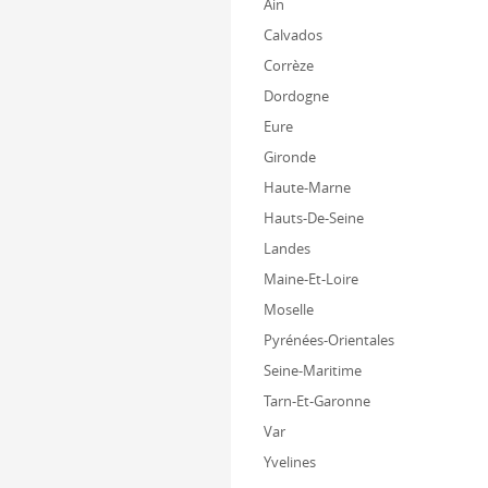
Ain
77160
Provins
Calvados
Fermé
Corrèze
Dordogne
Espace literie
Eure
Gironde
Darty Cuisine Rouen C
Haute-Marne
8
63 rue Ganterie
Hauts-De-Seine
76000
Rouen
Landes
Ouvert jusqu'à 19:00
Maine-Et-Loire
Moselle
Espace cuisine
Espace
Pyrénées-Orientales
dressing
Seine-Maritime
Tarn-Et-Garonne
9
87 avenue du Bac
Var
94210
La varenne saint hilaire
Yvelines
Ferme dans 13 min