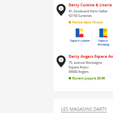
Darty Cuisine & Literie
2
41, boulevard Henri Sellier
92150
Suresnes
Ferme dans 13 min
Espace cuisine
Espace
dressing
Darty Angers Espace A
3
75, avenue Montaigne
Espace Anjou
49000
Angers
Ouvert jusqu'à 20:00
Darty Doullens
4
Rue de la Gare
centre commercial Intermarc
LES MAGASINS DARTY
80600
Doullens