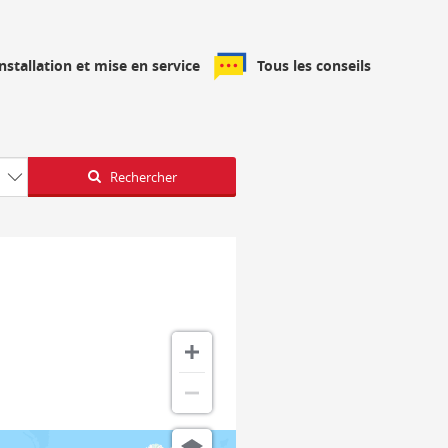
installation et mise en service
Tous les conseils
Latitude
Longitude
Rechercher