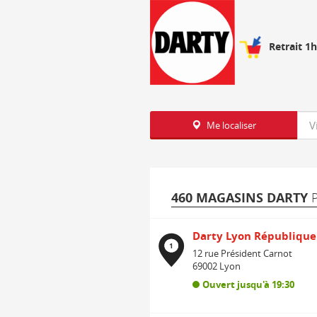
Retrait 1
Req
Me localiser
460 MAGASINS DARTY
Darty Lyon République
1
12 rue Président Carnot
69002
Lyon
Ouvert jusqu'à 19:30