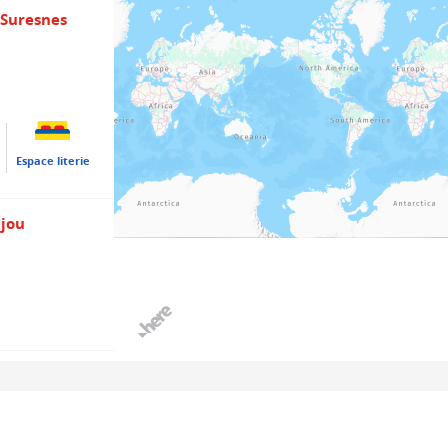
 Suresnes
Espace literie
njou
hé