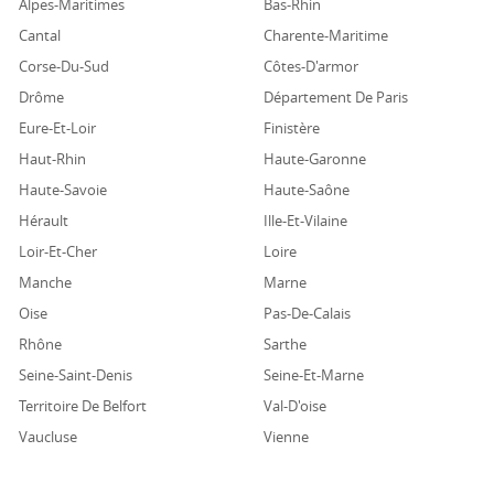
Alpes-Maritimes
Bas-Rhin
Cantal
Charente-Maritime
Corse-Du-Sud
Côtes-D'armor
Drôme
Département De Paris
Eure-Et-Loir
Finistère
Haut-Rhin
Haute-Garonne
entre
Haute-Savoie
Haute-Saône
Hérault
Ille-Et-Vilaine
Loir-Et-Cher
Loire
Manche
Marne
Oise
Pas-De-Calais
Rhône
Sarthe
Seine-Saint-Denis
Seine-Et-Marne
Darty Cuisine Saint Maur Des Fossés
Territoire De Belfort
Val-D'oise
Vaucluse
Vienne